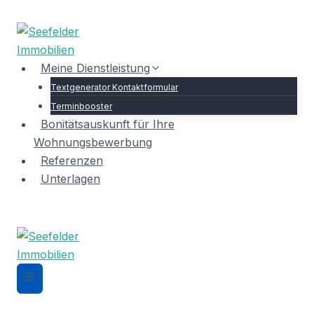
Zum
Inhalt
springen
Meine Dienstleistung
Textgenerator Kontaktformular
Terminbooster
Bonitätsauskunft für Ihre
Wohnungsbewerbung
Referenzen
Unterlagen