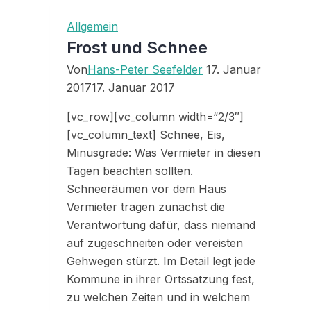
WAS
Allgemein
MIETER
Frost und Schnee
DÜRFEN
Von
Hans-Peter Seefelder
17. Januar
UND
2017
17. Januar 2017
WAS
NICHT
[vc_row][vc_column width=“2/3″]
[vc_column_text] Schnee, Eis,
Minusgrade: Was Vermieter in diesen
Tagen beachten sollten.
Schneeräumen vor dem Haus
Vermieter tragen zunächst die
Verantwortung dafür, dass niemand
auf zugeschneiten oder vereisten
Gehwegen stürzt. Im Detail legt jede
Kommune in ihrer Ortssatzung fest,
zu welchen Zeiten und in welchem