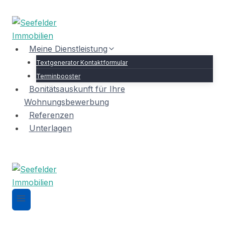
Zum
Inhalt
springen
Meine Dienstleistung
Textgenerator Kontaktformular
Terminbooster
Bonitätsauskunft für Ihre
Wohnungsbewerbung
Referenzen
Unterlagen