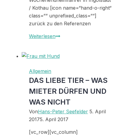
Wochenendheimfahrer in Ingolstadt
/ Kothau [icon name=“hand-o-right“
class=““ unprefixed_class=““]
zurück zu den Referenzen
Referenz
Weiterlesen
33181
Allgemein
DAS LIEBE TIER – WAS
MIETER DÜRFEN UND
WAS NICHT
Von
Hans-Peter Seefelder
5. April
2017
5. April 2017
[vc_row][vc_column]