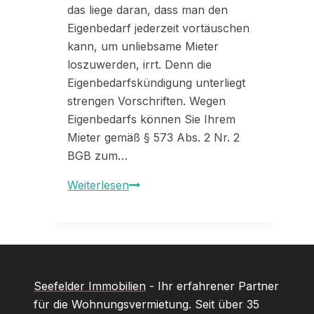
das liege daran, dass man den
Eigenbedarf jederzeit vortäuschen
kann, um unliebsame Mieter
loszuwerden, irrt. Denn die
Eigenbedarfskündigung unterliegt
strengen Vorschriften. Wegen
Eigenbedarfs können Sie Ihrem
Mieter gemäß § 573 Abs. 2 Nr. 2
BGB zum…
Die
Weiterlesen
10
wichtigsten
BGH-
Urteile
zur
Seefelder Immobilien
- Ihr erfahrener Partner
Eigenbedarfskündigung
für die Wohnungsvermietung. Seit über 35