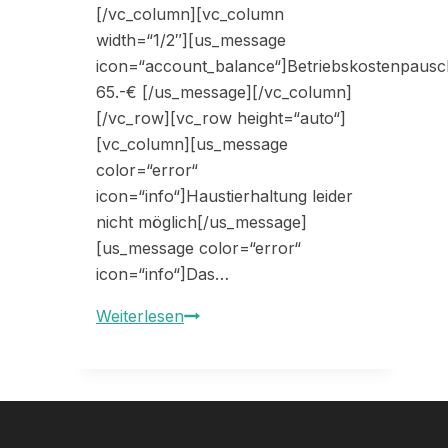
[/vc_column][vc_column
width=“1/2″][us_message
icon=“account_balance“]Betriebskostenpausc
65.-€ [/us_message][/vc_column]
[/vc_row][vc_row height=“auto“]
[vc_column][us_message
color=“error“
icon=“info“]Haustierhaltung leider
nicht möglich[/us_message]
[us_message color=“error“
icon=“info“]Das…
33248
Weiterlesen