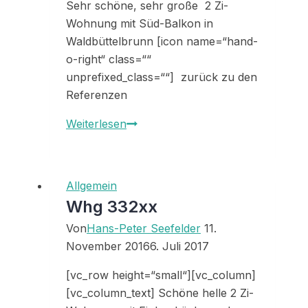
Sehr schöne, sehr große 2 Zi-
Wohnung mit Süd-Balkon in
Waldbüttelbrunn [icon name=“hand-
o-right“ class=““
unprefixed_class=““] zurück zu den
Referenzen
Referenz
Weiterlesen
33266
Allgemein
Whg 332xx
Von
Hans-Peter Seefelder
11.
November 2016
6. Juli 2017
[vc_row height=“small“][vc_column]
[vc_column_text] Schöne helle 2 Zi-