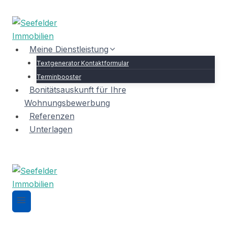
Zum
Inhalt
springen
Meine Dienstleistung
Textgenerator Kontaktformular
Terminbooster
Bonitätsauskunft für Ihre
Wohnungsbewerbung
Referenzen
Unterlagen