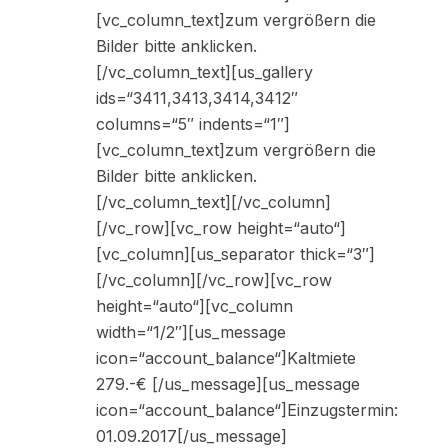
[vc_column_text]zum vergrößern die
Bilder bitte anklicken.
[/vc_column_text][us_gallery
ids=“3411,3413,3414,3412″
columns=“5″ indents=“1″]
[vc_column_text]zum vergrößern die
Bilder bitte anklicken.
[/vc_column_text][/vc_column]
[/vc_row][vc_row height=“auto“]
[vc_column][us_separator thick=“3″]
[/vc_column][/vc_row][vc_row
height=“auto“][vc_column
width=“1/2″][us_message
icon=“account_balance“]Kaltmiete
279.-€ [/us_message][us_message
icon=“account_balance“]Einzugstermin:
01.09.2017[/us_message]