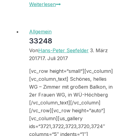
Whg
Weiterlesen
332xx
Allgemein
33248
Von
Hans-Peter Seefelder
3. März
2017
17. Juli 2017
[vc_row height=“small“][vc_column]
[vc_column_text] Schönes, helles
WG – Zimmer mit großem Balkon, in
2er Frauen WG, in WÜ-Höchberg
[/vc_column_text][/vc_column]
[/vc_row][vc_row height=“auto“]
[vc_column][us_gallery
ids=“3721,3722,3723,3720,3724″
columns=“5″ indents=“1″]