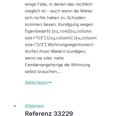
einige Fälle, in denen das rechtlich
möglich ist – auch wenn die Mieter
sich nichts haben zu Schulden
kommen lassen. Kündigung wegen
Eigenbedarfs [su_row][su_column
size=“1/3″] [/su_column] [su_column
size=“2/3″] Wohnungseigentümern
dürfen ihren Mietern kündigen,
wenn sie oder nahe
Familienangehörige die Wohnung
selbst brauchen….
Wann
Weiterlesen
darf
ich
meinem
Allgemein
Mieter
Referenz 33229
kündigen?