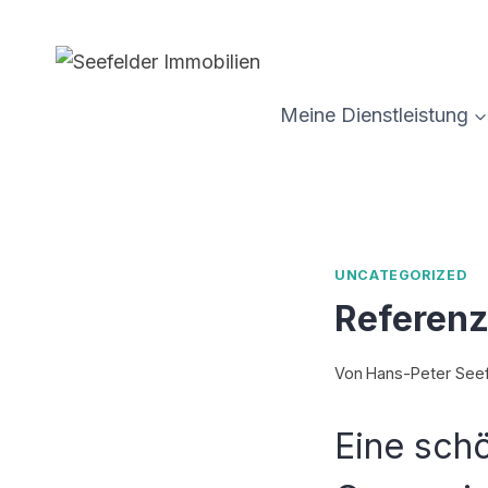
Zum
Inhalt
springen
Meine Dienstleistung
UNCATEGORIZED
Referen
Von
Hans-Peter Seef
Eine sch