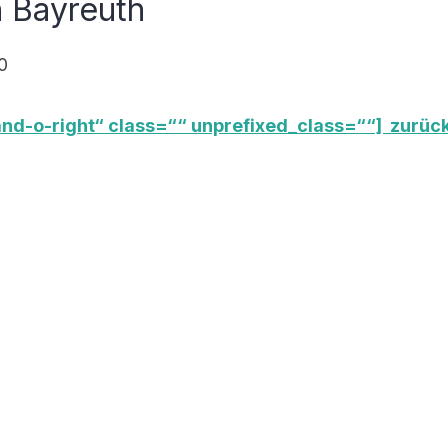
n Bayreuth
nd-o-right“ class=““ unprefixed_class=““] zurück