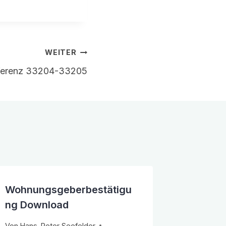
WEITER
ferenz 33204-33205
Wohnungsgeberbestätigu
ng Download
Von
Hans-Peter Seefelder