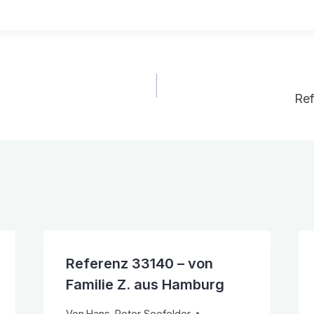
gation
Re
Referenz 33140 – von
Familie Z. aus Hamburg
Von
Hans-Peter Seefelder