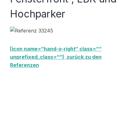
Hochparker
[icon name=“hand-o-right“ class=““
unprefixed_class=““] zurück zu den
Referenzen