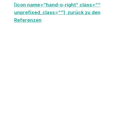
[icon name=“hand-o-right“ class=““
unprefixed_class=““] zurück zu den
Referenzen