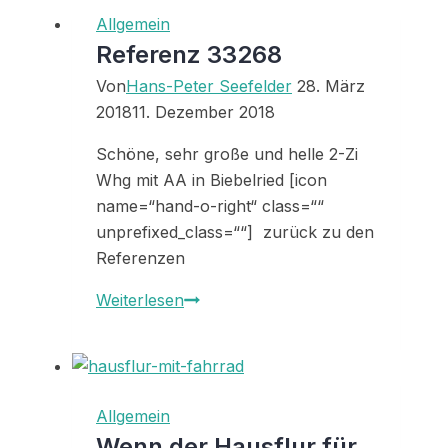
Allgemein
Referenz 33268
Von
Hans-Peter Seefelder
28. März
2018
11. Dezember 2018
Schöne, sehr große und helle 2-Zi
Whg mit AA in Biebelried [icon
name=“hand-o-right“ class=““
unprefixed_class=““] zurück zu den
Referenzen
Referenz
Weiterlesen
33268
Allgemein
Wenn der Hausflur für