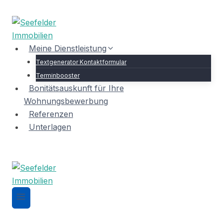
Zum
Inhalt
springen
Meine Dienstleistung
Textgenerator Kontaktformular
Terminbooster
Bonitätsauskunft für Ihre
Wohnungsbewerbung
Referenzen
Unterlagen