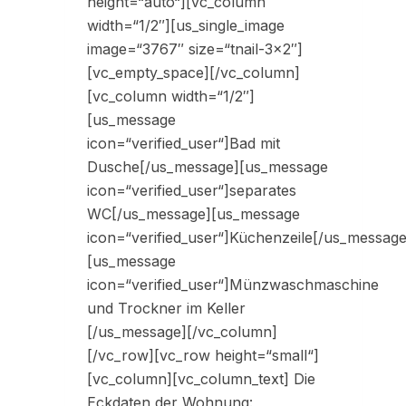
height=“auto“][vc_column
width=“1/2″][us_single_image
image=“3767″ size=“tnail-3×2″]
[vc_empty_space][/vc_column]
[vc_column width=“1/2″]
[us_message
icon=“verified_user“]Bad mit
Dusche[/us_message][us_message
icon=“verified_user“]separates
WC[/us_message][us_message
icon=“verified_user“]Küchenzeile[/us_message
[us_message
icon=“verified_user“]Münzwaschmaschine
und Trockner im Keller
[/us_message][/vc_column]
[/vc_row][vc_row height=“small“]
[vc_column][vc_column_text] Die
Eckdaten der Wohnung: