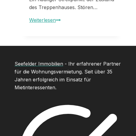
des Treppenhauses. Stören…
Wenn
Weiterlesen
der
Hausflur
für
Streit
sorgt
Seefelder Immobilien
- Ihr erfahrener Partner
für die Wohnungsvermietung. Seit über 35
Jahren erfolgreich im Einsatz für
Mietinteressenten.