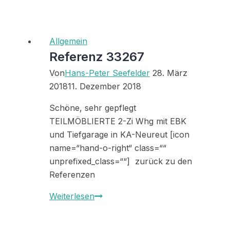
sieben
wichtigsten
Urteile
Allgemein
für
Referenz 33267
Vermieter
Von
Hans-Peter Seefelder
28. März
aus
2018
11. Dezember 2018
2017
Schöne, sehr gepflegt
TEILMÖBLIERTE 2-Zi Whg mit EBK
und Tiefgarage in KA-Neureut [icon
name=“hand-o-right“ class=““
unprefixed_class=““] zurück zu den
Referenzen
Referenz
Weiterlesen
33267