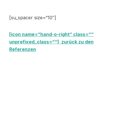
[su_spacer size=“10″]
[icon name=“hand-o-right“ class=““
unprefixed_class=““] zurück zu den
Referenzen