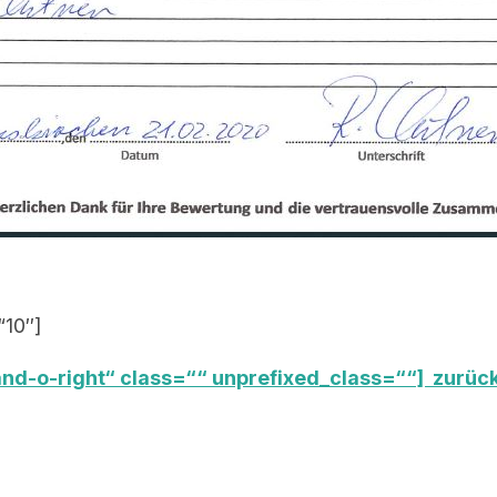
“10″]
nd-o-right“ class=““ unprefixed_class=““] zurück