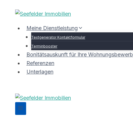
Zum
Inhalt
springen
Meine Dienstleistung
Textgenerator Kontaktformular
Terminbooster
Bonitätsauskunft für Ihre Wohnungsbewer
Referenzen
Unterlagen