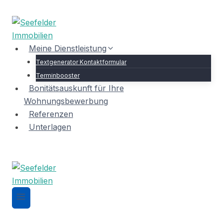
Zum
Inhalt
springen
Meine Dienstleistung
Textgenerator Kontaktformular
Terminbooster
Bonitätsauskunft für Ihre
Wohnungsbewerbung
Referenzen
Unterlagen