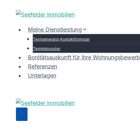
Zum
Inhalt
springen
Meine Dienstleistung
Textgenerator Kontaktformular
Terminbooster
Bonitätsauskunft für Ihre Wohnungsbewer
Referenzen
Unterlagen