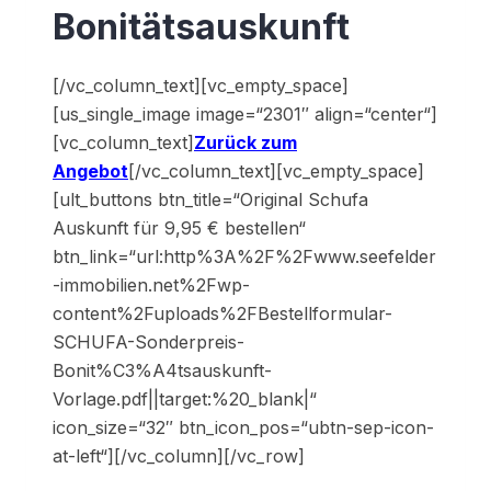
Bonitätsauskunft
[/vc_column_text][vc_empty_space]
[us_single_image image=“2301″ align=“center“]
[vc_column_text]
Zurück zum
Angebot
[/vc_column_text][vc_empty_space]
[ult_buttons btn_title=“Original Schufa
Auskunft für 9,95 € bestellen“
btn_link=“url:http%3A%2F%2Fwww.seefelder
-immobilien.net%2Fwp-
content%2Fuploads%2FBestellformular-
SCHUFA-Sonderpreis-
Bonit%C3%A4tsauskunft-
Vorlage.pdf||target:%20_blank|“
icon_size=“32″ btn_icon_pos=“ubtn-sep-icon-
at-left“][/vc_column][/vc_row]