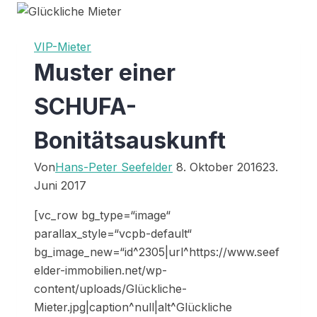
VIP-Mieter
Muster einer
SCHUFA-
Bonitätsauskunft
Von
Hans-Peter Seefelder
8. Oktober 2016
23.
Juni 2017
[vc_row bg_type=“image“
parallax_style=“vcpb-default“
bg_image_new=“id^2305|url^https://www.seef
elder-immobilien.net/wp-
content/uploads/Glückliche-
Mieter.jpg|caption^null|alt^Glückliche