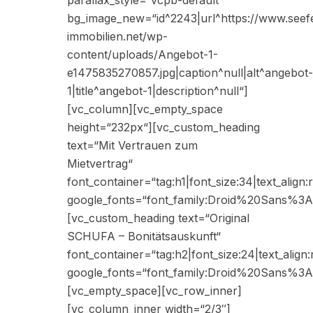
parallax_style=“vcpb-default“
bg_image_new=“id^2243|url^https://www.seefe
immobilien.net/wp-
content/uploads/Angebot-1-
e1475835270857.jpg|caption^null|alt^angebot-
1|title^angebot-1|description^null“]
[vc_column][vc_empty_space
height=“232px“][vc_custom_heading
text=“Mit Vertrauen zum
Mietvertrag“
font_container=“tag:h1|font_size:34|text_align:r
google_fonts=“font_family:Droid%20Sans%
[vc_custom_heading text=“Original
SCHUFA – Bonitätsauskunft“
font_container=“tag:h2|font_size:24|text_align:r
google_fonts=“font_family:Droid%20Sans%
[vc_empty_space][vc_row_inner]
[vc_column_inner width=“2/3″]