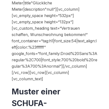
Mieter|title^Glückliche
Mieter|description^null“][vc_column]
[vc_empty_space height=“532px“]
[vc_empty_space height=“132px“]
[vc_custom_heading text=“Vertrauen
schaffen, Wunschwohnung bekommen!“
font_container=“tag:h1|font_size:54|text_align:l
eft|color:%23ffffff“
google_fonts=“font_family:Droid%20Sans%3A
regular%2C700|font_style:700%20bold%20re
gular%3A700%3Anormal“][/vc_column]
[/vc_row][vc_row][vc_column]
[vc_column_text]
Muster einer
SCHUFA-