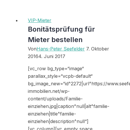
einer
SCHUFA-
Bonitätsauskunft
VIP-Mieter
Sonderpreis
Bonitätsprüfung für
Mieter bestellen
Von
Hans-Peter Seefelder
7. Oktober
2016
4. Juni 2017
[vc_row bg_type=“image“
parallax_style=“vcpb-default“
bg_image_new=“id^2272|url^https://www.seefe
immobilien.net/wp-
content/uploads/Familie-
einziehen.jpg|caption^null|alt^familie-
einziehen|title^familie-
einziehen|description^null“]
[vc_column][vc_empty_space