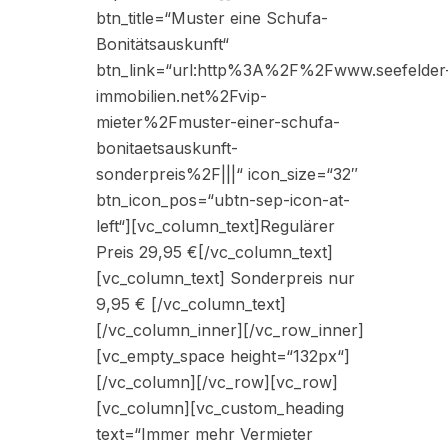
btn_title=“Muster eine Schufa-
Bonitätsauskunft“
btn_link=“url:http%3A%2F%2Fwww.seefelder
immobilien.net%2Fvip-
mieter%2Fmuster-einer-schufa-
bonitaetsauskunft-
sonderpreis%2F|||“ icon_size=“32″
btn_icon_pos=“ubtn-sep-icon-at-
left“][vc_column_text]Regulärer
Preis 29,95 €[/vc_column_text]
[vc_column_text] Sonderpreis nur
9,95 € [/vc_column_text]
[/vc_column_inner][/vc_row_inner]
[vc_empty_space height=“132px“]
[/vc_column][/vc_row][vc_row]
[vc_column][vc_custom_heading
text=“Immer mehr Vermieter