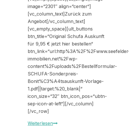
image=“2301″ align=“center“]
[vc_column_text]Zurück zum
Angebot[/vc_column_text]
[vc_empty_space][ult_buttons
btn_title=“Original Schufa Auskunft
für 9,95 € jetzt hier bestellen“
btn_link=“url:http%3A%2F%2Fwww.seefelder
immobilien.net%2Fwp-
content%2Fuploads%2FBestellformular-
SCHUFA-Sonderpreis-
Bonit%C3%A4tsauskunft-Vorlage-
1.pdf||target:%20_blank|“
icon_size=“32″ btn_icon_pos=“ubtn-
sep-icon-at-left“][/vc_column]
[/vc_row]
Muster
Weiterlesen