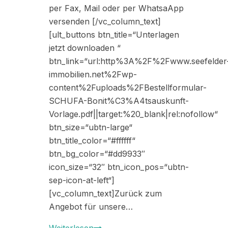
per Fax, Mail oder per WhatsaApp
versenden [/vc_column_text]
[ult_buttons btn_title=“Unterlagen
jetzt downloaden “
btn_link=“url:http%3A%2F%2Fwww.seefelder
immobilien.net%2Fwp-
content%2Fuploads%2FBestellformular-
SCHUFA-Bonit%C3%A4tsauskunft-
Vorlage.pdf||target:%20_blank|rel:nofollow“
btn_size=“ubtn-large“
btn_title_color=“#ffffff“
btn_bg_color=“#dd9933″
icon_size=“32″ btn_icon_pos=“ubtn-
sep-icon-at-left“]
[vc_column_text]Zurück zum
Angebot für unsere…
Bonitätsprüfung