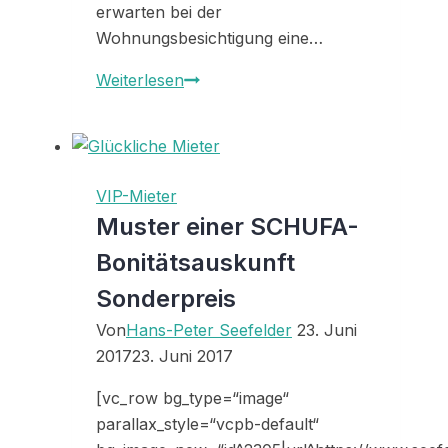
erwarten bei der
Wohnungsbesichtigung eine…
Original
Weiterlesen
SCHUFA-
Auskunft
für
Mieter
VIP-Mieter
zum
Muster einer SCHUFA-
Sonderpreis
Bonitätsauskunft
Sonderpreis
Von
Hans-Peter Seefelder
23. Juni
2017
23. Juni 2017
[vc_row bg_type=“image“
parallax_style=“vcpb-default“