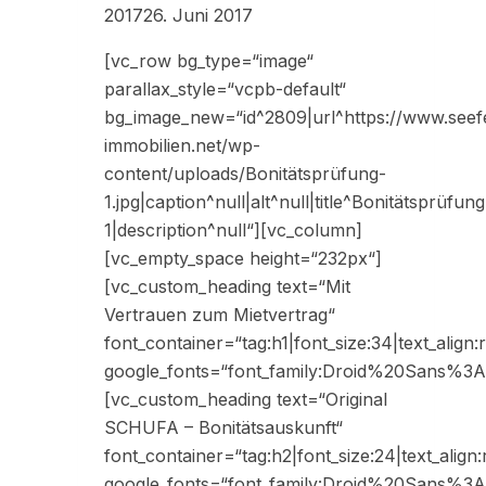
2017
26. Juni 2017
[vc_row bg_type=“image“
parallax_style=“vcpb-default“
bg_image_new=“id^2809|url^https://www.seef
immobilien.net/wp-
content/uploads/Bonitätsprüfung-
1.jpg|caption^null|alt^null|title^Bonitätsprüfung
1|description^null“][vc_column]
[vc_empty_space height=“232px“]
[vc_custom_heading text=“Mit
Vertrauen zum Mietvertrag“
font_container=“tag:h1|font_size:34|text_align:r
google_fonts=“font_family:Droid%20Sans%
[vc_custom_heading text=“Original
SCHUFA – Bonitätsauskunft“
font_container=“tag:h2|font_size:24|text_align:r
google_fonts=“font_family:Droid%20Sans%