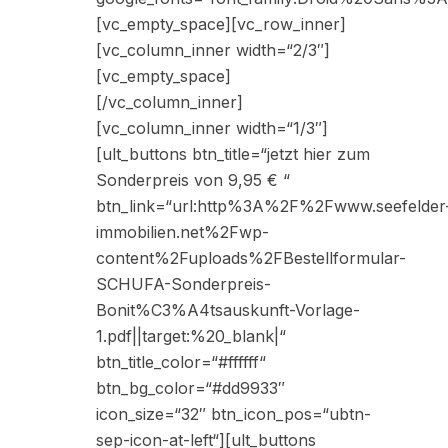
[vc_empty_space][vc_row_inner]
[vc_column_inner width=“2/3″]
[vc_empty_space]
[/vc_column_inner]
[vc_column_inner width=“1/3″]
[ult_buttons btn_title=“jetzt hier zum
Sonderpreis von 9,95 € “
btn_link=“url:http%3A%2F%2Fwww.seefelder
immobilien.net%2Fwp-
content%2Fuploads%2FBestellformular-
SCHUFA-Sonderpreis-
Bonit%C3%A4tsauskunft-Vorlage-
1.pdf||target:%20_blank|“
btn_title_color=“#ffffff“
btn_bg_color=“#dd9933″
icon_size=“32″ btn_icon_pos=“ubtn-
sep-icon-at-left“][ult_buttons