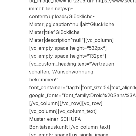
bg_image_new=“id^2305|url^https://www.seefe
immobilien.net/wp-
content/uploads/Glückliche-
Mieter.jpg|caption^null|alt^Glückliche
Mieter|title^Glückliche
Mieter|description^null“][vc_column]
[vc_empty_space height=“532px“]
[vc_empty_space height=“132px“]
[vc_custom_heading text=“Vertrauen
schaffen, Wunschwohnung
bekommen!“
font_container=“tag:h1|font_size:54|text_align:l
google_fonts=“font_family:Droid%20Sans%
[/vc_column][/vc_row][vc_row]
[vc_column][vc_column_text]
Muster einer SCHUFA-
Bonitätsauskunft [/vc_column_text]
[vc_empty_space][us_single_image