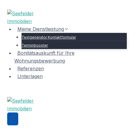
Zum
Inhalt
springen
Meine Dienstleistung
Textgenerator Kontaktformular
Terminbooster
Bonitätsauskunft für Ihre
Wohnungsbewerbung
Referenzen
Unterlagen