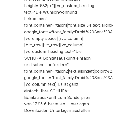
height=“582px“][vc_custom_heading
text=“Die Wunschwohnung
bekommen“
font_container=“tag:h1|font_size:54|text_align:l
google_fonts=“font_family:Droid%20Sans%
[vc_empty_space][/vc_column]
[/vc_row][vc_row][vc_column]
[vc_custom_heading text=“Die
SCHUFA-Bonitätsauskunft einfach
und schnell anfordern“
font_container=“tag:h2|text_align:left|color:
google_fonts=“font_family:Droid%20Sans%
[vc_column_text] Es ist ganz
einfach, Ihre SCHUFA-
Bonitätsauskunft zum Sonderpreis
von 17,95 € bestellen. Unterlagen
Downloaden Unterlagen ausfüllen