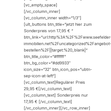
[vc_empty_space]
[/vc_column_inner]
[vc_column_inner width=“1/3″]
[ult_buttons btn_title=“jetzt hier zum
Sonderpreis von 17,95 € “
btn_link=“url:http%3A%2F%2Fwww.seefelder
immobilien.net%2Funcategorized%2Fangebot
bestellen%2F||target:%20_blank|“
btn_title_color=“#ffffff“
btn_bg_color=“#dd9933″
icon_size=“32″ btn_icon_pos=“ubtn-
sep-icon-at-left“]
[vc_column_text]Regulärer Preis
29,95 €[/vc_column_text]
[vc_column_text] Sonderpreis nur
17,95 € [/vc_column_text]
[/vc_column_inner][/vc_row_inner]