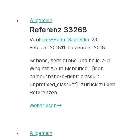
33266
Allgemein
Referenz 33268
Von
Hans-Peter Seefelder
23.
Februar 2018
11. Dezember 2018
Schöne, sehr große und helle 2-Zi
Whg mit AA in Biebelried [icon
name=“hand-o-right“ class=““
unprefixed_class=““] zurück zu den
Referenzen
Referenz
Weiterlesen
33268
Allgemein