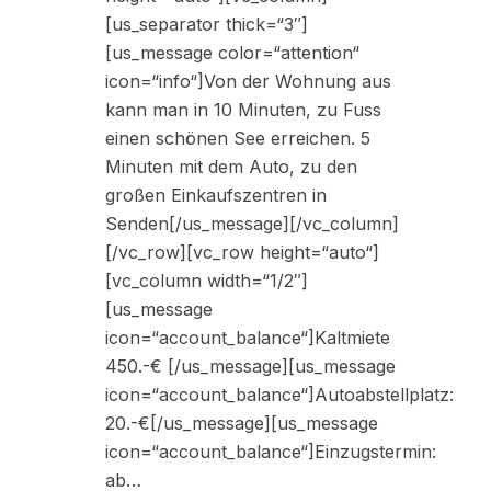
[us_separator thick=“3″]
[us_message color=“attention“
icon=“info“]Von der Wohnung aus
kann man in 10 Minuten, zu Fuss
einen schönen See erreichen. 5
Minuten mit dem Auto, zu den
großen Einkaufszentren in
Senden[/us_message][/vc_column]
[/vc_row][vc_row height=“auto“]
[vc_column width=“1/2″]
[us_message
icon=“account_balance“]Kaltmiete
450.-€ [/us_message][us_message
icon=“account_balance“]Autoabstellplatz:
20.-€[/us_message][us_message
icon=“account_balance“]Einzugstermin:
ab…