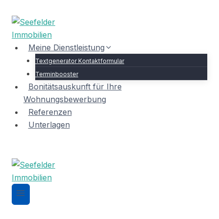
Zum
Inhalt
springen
Meine Dienstleistung
Textgenerator Kontaktformular
Terminbooster
Bonitätsauskunft für Ihre
Wohnungsbewerbung
Referenzen
Unterlagen