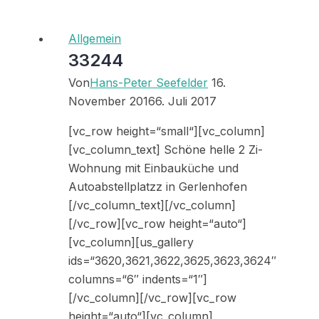
ich
meinem
Allgemein
Mieter
33244
kündigen?
Von
Hans-Peter Seefelder
16.
November 2016
6. Juli 2017
[vc_row height=“small“][vc_column]
[vc_column_text] Schöne helle 2 Zi-
Wohnung mit Einbauküche und
Autoabstellplatzz in Gerlenhofen
[/vc_column_text][/vc_column]
[/vc_row][vc_row height=“auto“]
[vc_column][us_gallery
ids=“3620,3621,3622,3625,3623,3624″
columns=“6″ indents=“1″]
[/vc_column][/vc_row][vc_row
height=“auto“][vc_column]