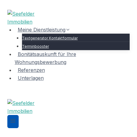
Zum
Inhalt
springen
Meine Dienstleistung
Textgenerator Kontaktformular
Terminbooster
Bonitätsauskunft für Ihre
Wohnungsbewerbung
Referenzen
Unterlagen