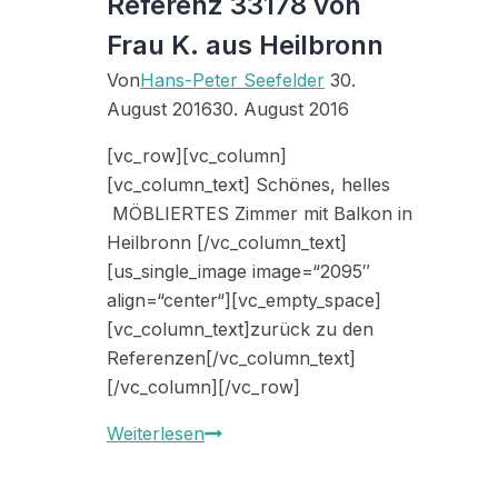
Referenz 33178 von
Frau K. aus Heilbronn
Von
Hans-Peter Seefelder
30.
August 2016
30. August 2016
[vc_row][vc_column]
[vc_column_text] Schönes, helles
MÖBLIERTES Zimmer mit Balkon in
Heilbronn [/vc_column_text]
[us_single_image image=“2095″
align=“center“][vc_empty_space]
[vc_column_text]zurück zu den
Referenzen[/vc_column_text]
[/vc_column][/vc_row]
Referenz
Weiterlesen
33178
von