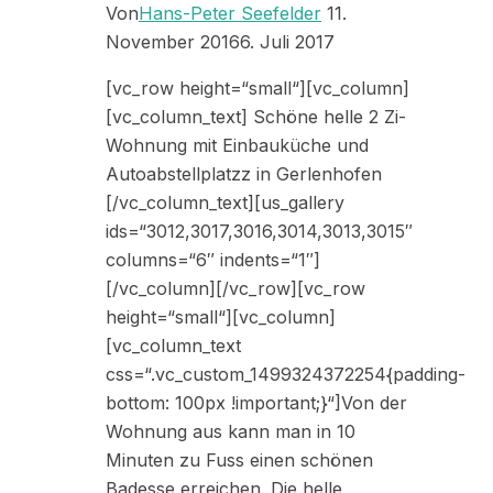
Von
Hans-Peter Seefelder
11.
November 2016
6. Juli 2017
[vc_row height=“small“][vc_column]
[vc_column_text] Schöne helle 2 Zi-
Wohnung mit Einbauküche und
Autoabstellplatzz in Gerlenhofen
[/vc_column_text][us_gallery
ids=“3012,3017,3016,3014,3013,3015″
columns=“6″ indents=“1″]
[/vc_column][/vc_row][vc_row
height=“small“][vc_column]
[vc_column_text
css=“.vc_custom_1499324372254{padding-
bottom: 100px !important;}“]Von der
Wohnung aus kann man in 10
Minuten zu Fuss einen schönen
Badesse erreichen. Die helle