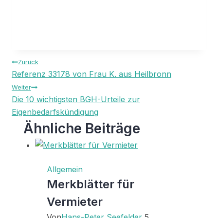
Beitragsnavigation
Zurück
Referenz 33178 von Frau K. aus Heilbronn
Weiter
Die 10 wichtigsten BGH-Urteile zur
Eigenbedarfskündigung
Ähnliche Beiträge
Allgemein
Merkblätter für
Vermieter
Von
Hans-Peter Seefelder
5.