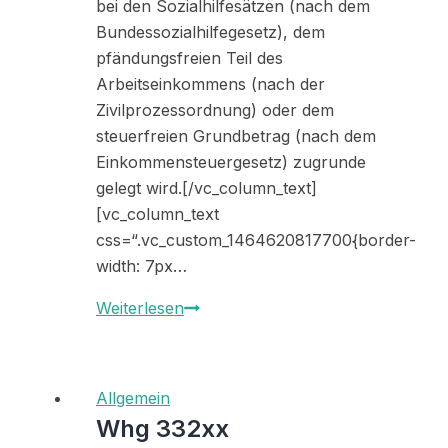
bei den Sozialhilfesätzen (nach dem
Bundessozialhilfegesetz), dem
pfändungsfreien Teil des
Arbeitseinkommens (nach der
Zivilprozessordnung) oder dem
steuerfreien Grundbetrag (nach dem
Einkommensteuergesetz) zugrunde
gelegt wird.[/vc_column_text]
[vc_column_text
css=“.vc_custom_1464620817700{border-
width: 7px…
Lebenshaltungskosten
Weiterlesen
berechnen
Allgemein
Whg 332xx