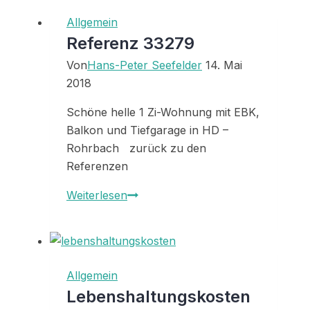
Frau
Allgemein
K.
Referenz 33279
aus
Von
Hans-Peter Seefelder
14. Mai
Heilbronn
2018
Schöne helle 1 Zi-Wohnung mit EBK,
Balkon und Tiefgarage in HD –
Rohrbach zurück zu den
Referenzen
Referenz
Weiterlesen
33279
Allgemein
Lebenshaltungskosten