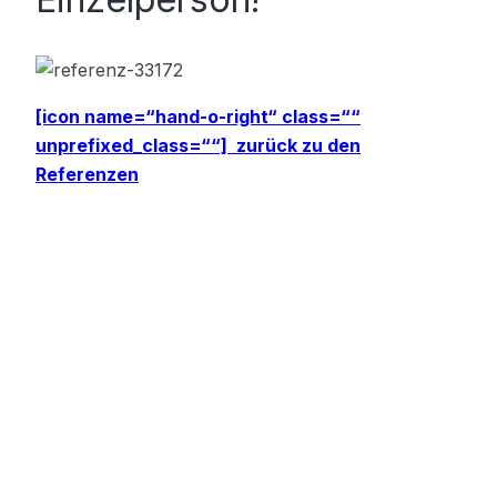
[icon name=“hand-o-right“ class=““
unprefixed_class=““] zurück zu den
Referenzen