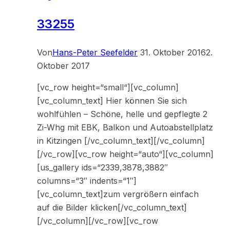
von
33255
Frau
K.
aus
Von
Hans-Peter Seefelder
31. Oktober 2016
2.
Karlsruhe
Oktober 2017
[vc_row height=“small“][vc_column]
[vc_column_text] Hier können Sie sich
wohlfühlen – Schöne, helle und gepflegte 2
Zi-Whg mit EBK, Balkon und Autoabstellplatz
in Kitzingen [/vc_column_text][/vc_column]
[/vc_row][vc_row height=“auto“][vc_column]
[us_gallery ids=“2339,3878,3882″
columns=“3″ indents=“1″]
[vc_column_text]zum vergrößern einfach
auf die Bilder klicken[/vc_column_text]
[/vc_column][/vc_row][vc_row