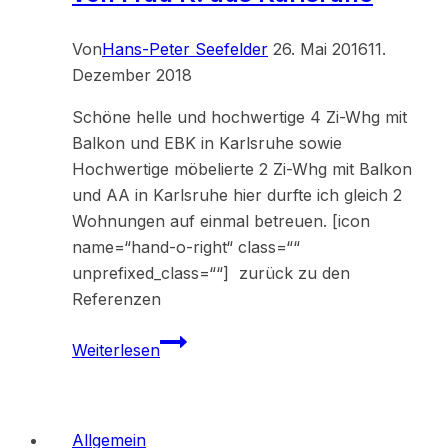
Von
Hans-Peter Seefelder
26. Mai 2016
11.
Dezember 2018
Schöne helle und hochwertige 4 Zi-Whg mit
Balkon und EBK in Karlsruhe sowie
Hochwertige möbelierte 2 Zi-Whg mit Balkon
und AA in Karlsruhe hier durfte ich gleich 2
Wohnungen auf einmal betreuen. [icon
name=“hand-o-right“ class=““
unprefixed_class=““] zurück zu den
Referenzen
Referenz
Weiterlesen
33148
und
33149
Allgemein
–