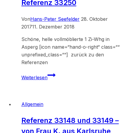
Referenz 33250
Von
Hans-Peter Seefelder
28. Oktober
2017
11. Dezember 2018
Schöne, helle vollmöblierte 1 Zi-Whg in
Asperg [icon name=“hand-o-right“ class=““
unprefixed_class=““] zurück zu den
Referenzen
Referenz
Weiterlesen
33250
Allgemein
Referenz 33148 und 33149 –
von Frau K. aus Karlsruhe