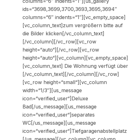
columns=“6″ indents=“1″][us_gallery
ids=“3698,3699,3700,3693,3695,3694″
columns=“6″ indents=“1″][vc_empty_space]
[vc_column_text]zum vergrößern bitte auf
die Bilder klicken[/vc_column_text]
[/vc_column][/vc_row][vc_row
height=“auto“][/vc_row][vc_row
height=“auto“][vc_column][vc_empty_space]
[vc_column_text] Die Wohnung verfügt über
[/vc_column_text][/vc_column][/vc_row]
[vc_row height=“small“][vc_column
width=“1/3″][us_message
icon=“verified_user“]Deluxe
Bad[/us_message][us_message
icon=“verified_user“]separates
WC[/us_message][us_message
icon=“verified_user“]Tiefgaragenabstellplatz
[/us_message][/vc_column][vc_column