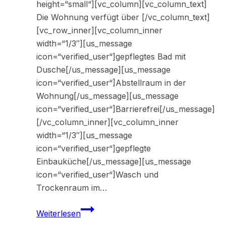
height=“small“][vc_column][vc_column_text]
Die Wohnung verfügt über [/vc_column_text]
[vc_row_inner][vc_column_inner
width=“1/3″][us_message
icon=“verified_user“]gepflegtes Bad mit
Dusche[/us_message][us_message
icon=“verified_user“]Abstellraum in der
Wohnung[/us_message][us_message
icon=“verified_user“]Barrierefrei[/us_message]
[/vc_column_inner][vc_column_inner
width=“1/3″][us_message
icon=“verified_user“]gepflegte
Einbauküche[/us_message][us_message
icon=“verified_user“]Wasch und
Trockenraum im…
33255
Weiterlesen