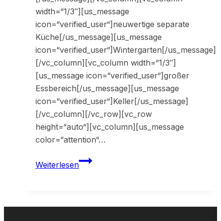
width=“1/3″][us_message
icon=“verified_user“]neuwertige separate
Küche[/us_message][us_message
icon=“verified_user“]Wintergarten[/us_message]
[/vc_column][vc_column width=“1/3″]
[us_message icon=“verified_user“]großer
Essbereich[/us_message][us_message
icon=“verified_user“]Keller[/us_message]
[/vc_column][/vc_row][vc_row
height=“auto“][vc_column][us_message
color=“attention“…
33246
Weiterlesen