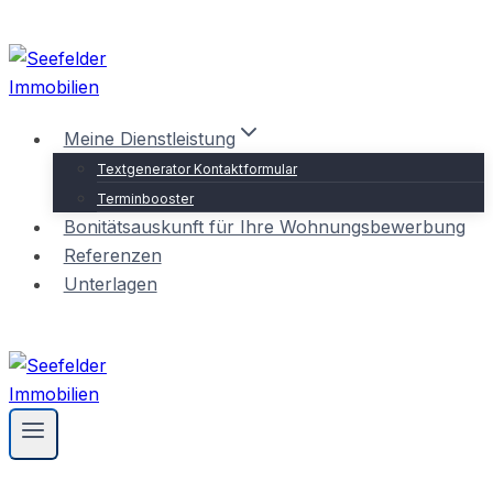
Zum
Inhalt
springen
Meine Dienstleistung
Textgenerator Kontaktformular
Terminbooster
Bonitätsauskunft für Ihre Wohnungsbewerbung
Referenzen
Unterlagen