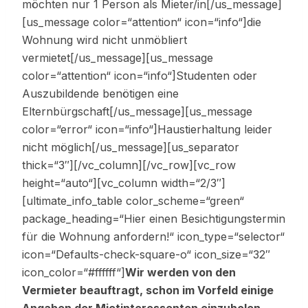
möchten nur 1 Person als Mieter/in[/us_message]
[us_message color=“attention“ icon=“info“]die
Wohnung wird nicht unmöbliert
vermietet[/us_message][us_message
color=“attention“ icon=“info“]Studenten oder
Auszubildende benötigen eine
Elternbürgschaft[/us_message][us_message
color=“error“ icon=“info“]Haustierhaltung leider
nicht möglich[/us_message][us_separator
thick=“3″][/vc_column][/vc_row][vc_row
height=“auto“][vc_column width=“2/3″]
[ultimate_info_table color_scheme=“green“
package_heading=“Hier einen Besichtigungstermin
für die Wohnung anfordern!“ icon_type=“selector“
icon=“Defaults-check-square-o“ icon_size=“32″
icon_color=“#ffffff“]
Wir werden von den
Vermieter beauftragt, schon im Vorfeld einige