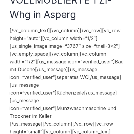
VOLLMÖBLIERTE 1 Zi-
Whg in Asperg
[/vc_column_text][/vc_column][/vc_row][vc_row
height=“auto“][vc_column width=“1/2″]
[us_single_image image=“3767″ size=“tnail-3×2″]
[vc_empty_space][/vc_column][vc_column
width=“1/2″][us_message icon=“verified_user“]Bad
mit Dusche[/us_message][us_message
icon=“verified_user“]separates WC[/us_message]
[us_message
icon=“verified_user“]Küchenzeile[/us_message]
[us_message
icon=“verified_user“]Münzwaschmaschine und
Trockner im Keller
[/us_message][/vc_column][/vc_row][vc_row
height=“small“][vc_column][vc_column_text]