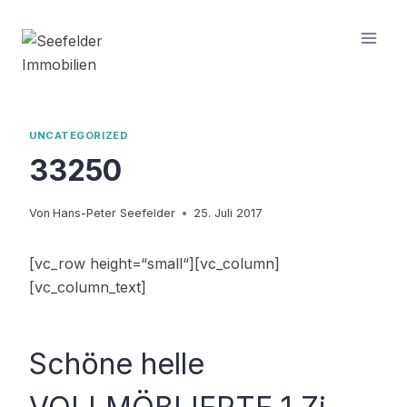
Zum
Inhalt
springen
UNCATEGORIZED
33250
Von
Hans-Peter Seefelder
25. Juli 2017
[vc_row height=“small“][vc_column]
[vc_column_text]
Schöne helle