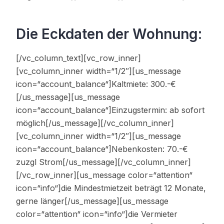
Die Eckdaten der Wohnung:
[/vc_column_text][vc_row_inner]
[vc_column_inner width=“1/2″][us_message
icon=“account_balance“]Kaltmiete: 300.-€
[/us_message][us_message
icon=“account_balance“]Einzugstermin: ab sofort
möglich[/us_message][/vc_column_inner]
[vc_column_inner width=“1/2″][us_message
icon=“account_balance“]Nebenkosten: 70.-€
zuzgl Strom[/us_message][/vc_column_inner]
[/vc_row_inner][us_message color=“attention“
icon=“info“]die Mindestmietzeit beträgt 12 Monate,
gerne länger[/us_message][us_message
color=“attention“ icon=“info“]die Vermieter