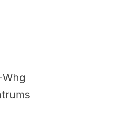
i-Whg
ntrums