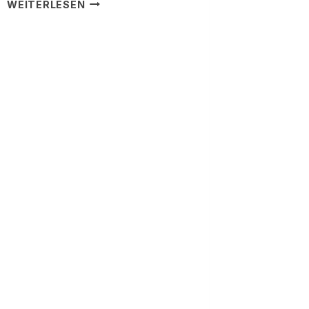
REFERENZ
WEITERLESEN
33157
–
VON
FAMILIE
W.
AUS
KIST