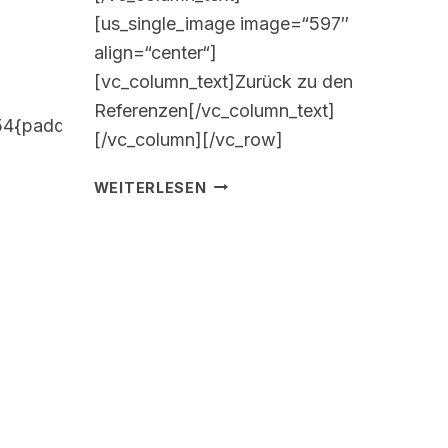
[us_single_image image=“597″
align=“center“]
[vc_column_text]Zurück zu den
Referenzen[/vc_column_text]
54{padding-
[/vc_column][/vc_row]
REFERENZ
WEITERLESEN
33110
–
VON
FAMILIE
H.
AUS
WÜRZBURG