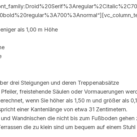
ont_family:Droid%20Serif%3Aregular%2Citalic%2C70
20bold%20regular%3A700%3Anormal“][vc_column_te
weniger als 1,00 m Höhe
me
e
über drei Steigungen und deren Treppenabsätze
 Pfeiler, freistehende Säulen oder Vormauerungen werd
rechnet, wenn Sie höher als 1,50 m und größer als 0,
spricht einer Kantenlänge von etwa 31 Zentimetern.
- und Wandnischen die nicht bis zum Fußboden gehen z
errassen die zu klein sind um bequem auf einem Stuhl 