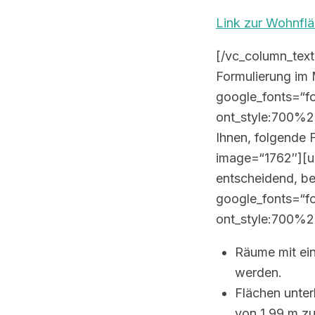
Link zur Wohnfl
[/vc_column_text
Formulierung im 
google_fonts=“f
ont_style:700%
Ihnen, folgende 
image=“1762″][u
entscheidend, be
google_fonts=“f
ont_style:700%
Räume mit ei
werden.
Flächen unter
von 1,99 m z