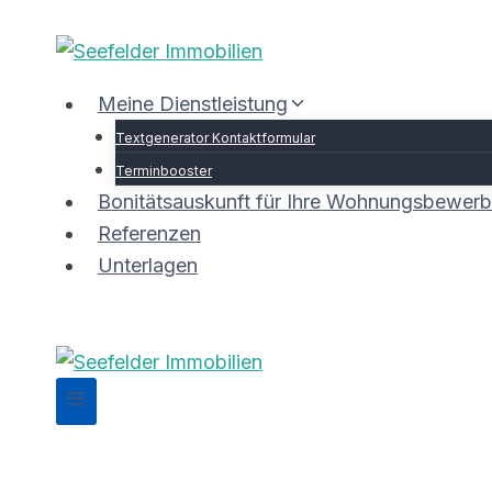
Zum
Inhalt
springen
Meine Dienstleistung
Textgenerator Kontaktformular
Terminbooster
Bonitätsauskunft für Ihre Wohnungsbewer
Referenzen
Unterlagen