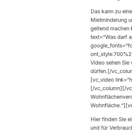
Das kann zu einem
Mietminderung un
geltend machen 
text=“Was darf 
google_fonts=“f
ont_style:700%
Video sehen Sie 
dürfen.[/vc_col
[vc_video link=
[/vc_column][/v
Wohnflächenveror
Wohnfläche.“][v
Hier finden Sie 
und für Verbrauc