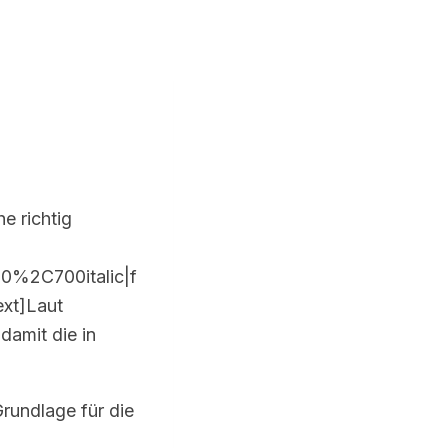
e richtig
0%2C700italic|f
xt]Laut
amit die in
rundlage für die