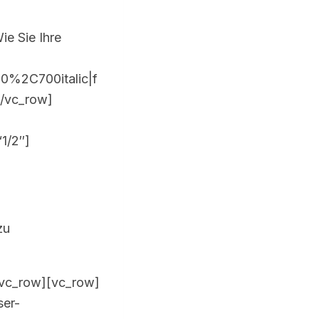
e Sie Ihre
0%2C700italic|f
/vc_row]
1/2″]
zu
/vc_row][vc_row]
ser-