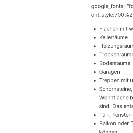
google_fonts=“f
ont_style:700%
Flächen mit 
Kellerräume
Heizungsräu
Trockenräum
Bodenräume
Garagen
Treppen mit 
Schornsteine,
Wohnfläche be
sind. Das ent
Tür-, Fenster
Balkon oder T
können.