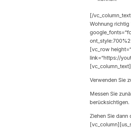
[/vc_column_text
Wohnung richtig
google_fonts=“f
ont_style:700%
[vc_row height=“
link=“https://y
[vc_column_text]
Verwenden Sie z
Messen Sie zunä
berücksichtigen.
Ziehen Sie dann 
[vc_column][us_