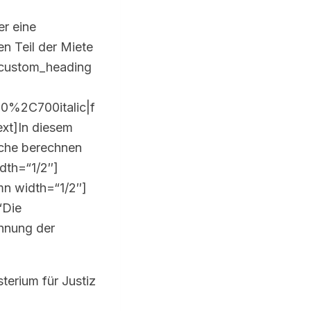
er eine
n Teil der Miete
_custom_heading
0%2C700italic|f
t]In diesem
äche berechnen
dth=“1/2″]
mn width=“1/2″]
“Die
chnung der
terium für Justiz