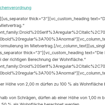
ächenverordnung
][us_separator thick=“3″][vc_custom_heading text=“Di
Mietvertrag.“
ont_family:Droid%20Serif%3Aregular%2Citalic%2C70
20bold%20regular%3A700%3Anormal“][vc_column_tex
Formulierung im Mietvertrag.[/vc_column_text][us_sin
s_separator thick=“3″][vc_custom_heading text=“Die 
i der richtigen Berechnung der Wohnfläche.“
ont_family:Droid%20Serif%3Aregular%2Citalic%2C70
20bold%20regular%3A700%3Anormal“][vc_column_te
ner Höhe von 2,00 m dürfen zu 100 % als Wohnfläche 
halb von Schrägen, dürfen ab einer Höhe von 1,00 m b
u 50 % als Wohnfläche berechnet werden.