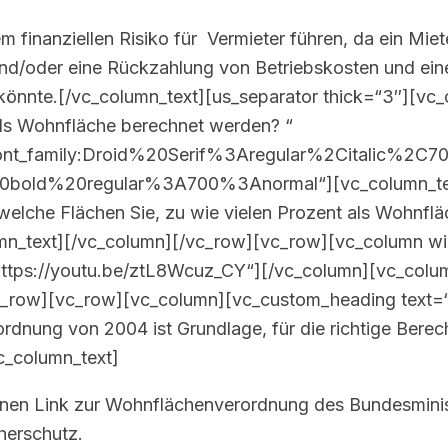
 finanziellen Risiko für Vermieter führen, da ein Miet
d/oder eine Rückzahlung von Betriebskosten und eine
könnte.[/vc_column_text][us_separator thick=“3″][vc
als Wohnfläche berechnet werden? “
ont_family:Droid%20Serif%3Aregular%2Citalic%2C70
20bold%20regular%3A700%3Anormal“][vc_column_tex
welche Flächen Sie, zu wie vielen Prozent als Wohnfl
umn_text][/vc_column][/vc_row][vc_row][vc_column wi
“https://youtu.be/ztL8Wcuz_CY“][/vc_column][vc_colu
c_row][vc_row][vc_column][vc_custom_heading text=
dnung von 2004 ist Grundlage, für die richtige Bere
c_column_text]
einen Link zur Wohnflächenverordnung des Bundesminis
herschutz.