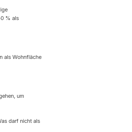
hige
50 % als
n als Wohnfläche
 gehen, um
s darf nicht als