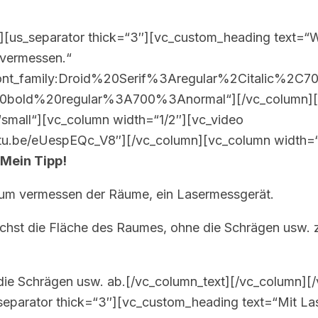
][us_separator thick=“3″][vc_custom_heading text=“Wi
 vermessen.“
ont_family:Droid%20Serif%3Aregular%2Citalic%2C70
20bold%20regular%3A700%3Anormal“][/vc_column][
small“][vc_column width=“1/2″][vc_video
outu.be/eUespEQc_V8″][/vc_column][vc_column width=“
Mein Tipp!
um vermessen der Räume, ein Lasermessgerät.
chst die Fläche des Raumes, ohne die Schrägen usw. 
die Schrägen usw. ab.[/vc_column_text][/vc_column][
separator thick=“3″][vc_custom_heading text=“Mit La