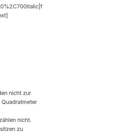
0%2C700italic|f
xt]
en nicht zur
1 Quadratmeter
ählen nicht.
sitzen zu