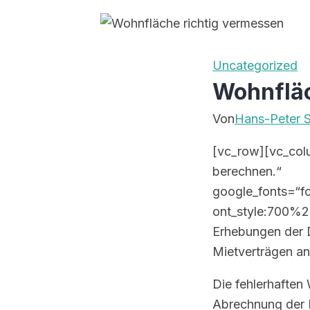
Uncategorized
Wohnfläc
Von
Hans-Peter S
[vc_row][vc_col
berechnen.“
google_fonts=“f
ont_style:700%
Erhebungen der 
Mietverträgen an
Die fehlerhaften
Abrechnung der 