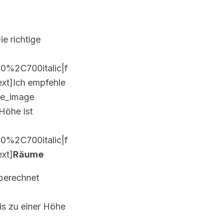
e richtige
0%2C700italic|f
t]Ich empfehle
gle_image
Höhe ist
0%2C700italic|f
xt]
Räume
berechnet
is zu einer Höhe