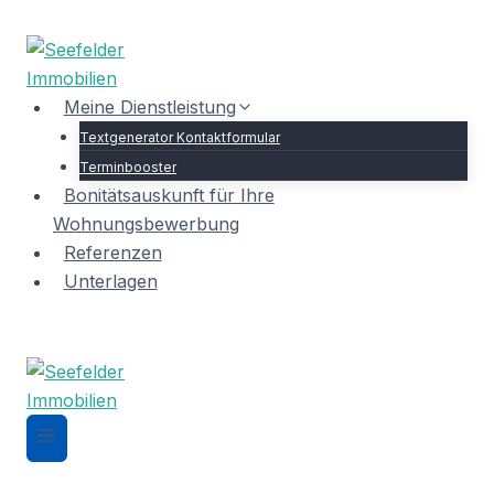
Zum
Inhalt
springen
Meine Dienstleistung
Textgenerator Kontaktformular
Terminbooster
Bonitätsauskunft für Ihre
Wohnungsbewerbung
Referenzen
Unterlagen