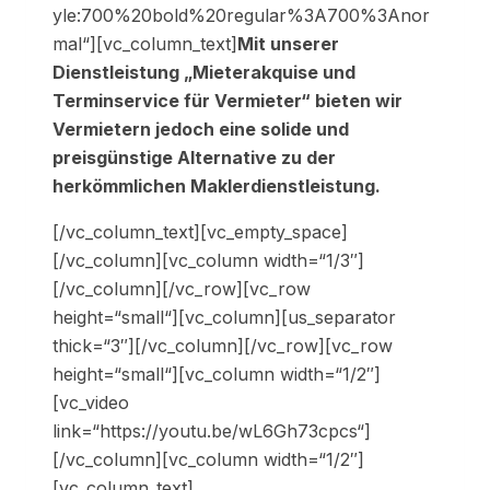
yle:700%20bold%20regular%3A700%3Anor
mal“][vc_column_text]
Mit unserer
Dienstleistung „Mieterakquise und
Terminservice für Vermieter“ bieten wir
Vermietern jedoch eine solide und
preisgünstige Alternative zu der
herkömmlichen Maklerdienstleistung.
[/vc_column_text][vc_empty_space]
[/vc_column][vc_column width=“1/3″]
[/vc_column][/vc_row][vc_row
height=“small“][vc_column][us_separator
thick=“3″][/vc_column][/vc_row][vc_row
height=“small“][vc_column width=“1/2″]
[vc_video
link=“https://youtu.be/wL6Gh73cpcs“]
[/vc_column][vc_column width=“1/2″]
[vc_column_text]