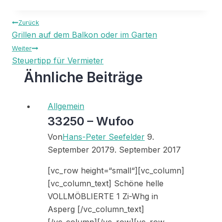
Beitragsnavigation
Zurück
Grillen auf dem Balkon oder im Garten
Weiter
Steuertipp für Vermieter
Ähnliche Beiträge
Allgemein
33250 – Wufoo
Von
Hans-Peter Seefelder
9.
September 2017
9. September 2017
[vc_row height=“small“][vc_column]
[vc_column_text] Schöne helle
VOLLMÖBLIERTE 1 Zi-Whg in
Asperg [/vc_column_text]