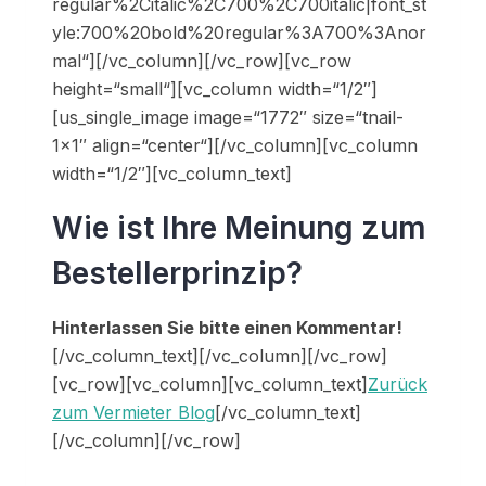
regular%2Citalic%2C700%2C700italic|font_st
yle:700%20bold%20regular%3A700%3Anor
mal“][/vc_column][/vc_row][vc_row
height=“small“][vc_column width=“1/2″]
[us_single_image image=“1772″ size=“tnail-
1×1″ align=“center“][/vc_column][vc_column
width=“1/2″][vc_column_text]
Wie ist Ihre Meinung zum
Bestellerprinzip?
Hinterlassen Sie bitte einen Kommentar!
[/vc_column_text][/vc_column][/vc_row]
[vc_row][vc_column][vc_column_text]
Zurück
zum Vermieter Blog
[/vc_column_text]
[/vc_column][/vc_row]