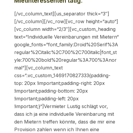
Mietinteressenten tätig.
[/vc_column_text][us_separator thick=“3″]
[/vc_column][/vc_row][vc_row height=“auto“]
[vc_column width=“2/3″][vc_custom_heading
text=“Individuelle Vereinbarungen mit Mietern“
google_fonts=“font_family:Droid%20Serif%3A
regular%2Citalic%2C700%2C700italic|font_st
yle:700%20bold%20regular%3A700%3Anor
mal“][vc_column_text
css=“.vc_custom_1469170827333{padding-
top: 20px !important;padding-right: 20px
!important;padding-bottom: 20px
!important;padding-left: 20px
!important;}“]Vermieter Lustig schlägt vor,
dass ich ja eine individuelle Vereinbarung mit
den Mietern treffen könnte, dass die mir eine
Provision zahlen wenn ich Ihnen eine