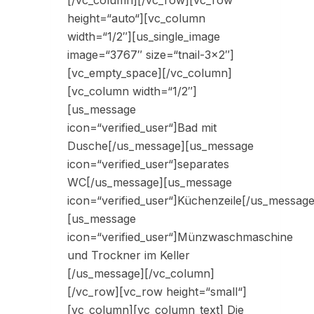
[/vc_column][/vc_row][vc_row
height=“auto“][vc_column
width=“1/2″][us_single_image
image=“3767″ size=“tnail-3×2″]
[vc_empty_space][/vc_column]
[vc_column width=“1/2″]
[us_message
icon=“verified_user“]Bad mit
Dusche[/us_message][us_message
icon=“verified_user“]separates
WC[/us_message][us_message
icon=“verified_user“]Küchenzeile[/us_message
[us_message
icon=“verified_user“]Münzwaschmaschine
und Trockner im Keller
[/us_message][/vc_column]
[/vc_row][vc_row height=“small“]
[vc_column][vc_column_text] Die