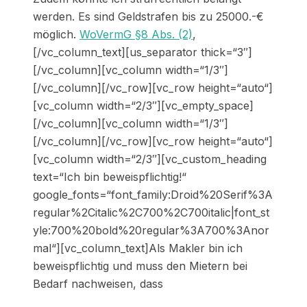
werden. Es sind Geldstrafen bis zu 25000.-€
möglich.
WoVermG §8 Abs. (2)
,
[/vc_column_text][us_separator thick=“3″]
[/vc_column][vc_column width=“1/3″]
[/vc_column][/vc_row][vc_row height=“auto“]
[vc_column width=“2/3″][vc_empty_space]
[/vc_column][vc_column width=“1/3″]
[/vc_column][/vc_row][vc_row height=“auto“]
[vc_column width=“2/3″][vc_custom_heading
text=“Ich bin beweispflichtig!“
google_fonts=“font_family:Droid%20Serif%3A
regular%2Citalic%2C700%2C700italic|font_st
yle:700%20bold%20regular%3A700%3Anor
mal“][vc_column_text]Als Makler bin ich
beweispflichtig und muss den Mietern bei
Bedarf nachweisen, dass