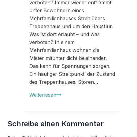
verboten? Immer wieder entflammt
unter Bewohnern eines
Mehrfamilienhauses Streit übers
Treppenhaus und um den Hausflur.
Was ist dort erlaubt – und was
verboten? In einem
Mehrfamilienhaus wohnen die
Mieter mitunter dicht beieinander.
Das kann für Spannungen sorgen.
Ein häufiger Streitpunkt: der Zustand
des Treppenhauses. Stören…
Wenn
Weiterlesen
der
Hausflur
für
Schreibe einen Kommentar
Streit
sorgt