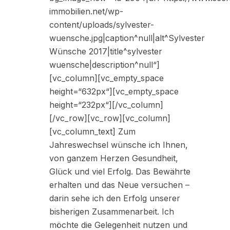
immobilien.net/wp-
content/uploads/sylvester-
wuensche.jpg|caption^null|alt^Sylvester
Wünsche 2017|title^sylvester
wuensche|description^null“]
[vc_column][vc_empty_space
height=“632px“][vc_empty_space
height=“232px“][/vc_column]
[/vc_row][vc_row][vc_column]
[vc_column_text] Zum
Jahreswechsel wünsche ich Ihnen,
von ganzem Herzen Gesundheit,
Glück und viel Erfolg. Das Bewährte
erhalten und das Neue versuchen –
darin sehe ich den Erfolg unserer
bisherigen Zusammenarbeit. Ich
möchte die Gelegenheit nutzen und