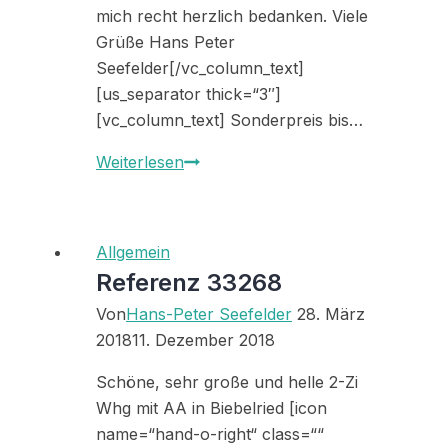
mich recht herzlich bedanken. Viele
Grüße Hans Peter
Seefelder[/vc_column_text]
[us_separator thick=“3″]
[vc_column_text] Sonderpreis bis…
Ein
Weiterlesen
gutes
und
erfolgreiches
Allgemein
Jahr
Referenz 33268
2017
Von
Hans-Peter Seefelder
28. März
2018
11. Dezember 2018
Schöne, sehr große und helle 2-Zi
Whg mit AA in Biebelried [icon
name=“hand-o-right“ class=““