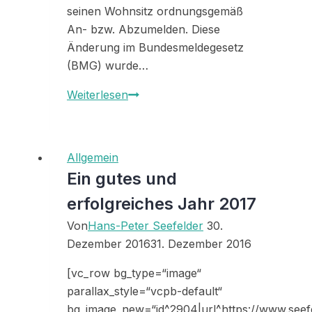
seinen Wohnsitz ordnungsgemäß
An- bzw. Abzumelden. Diese
Änderung im Bundesmeldegesetz
(BMG) wurde…
Bundesmeldegesetz:
Weiterlesen
Auszugsbestätigung
vom
Vermieter
Allgemein
ab
Ein gutes und
dem
erfolgreiches Jahr 2017
01.11.2016
nicht
Von
Hans-Peter Seefelder
30.
mehr
Dezember 2016
31. Dezember 2016
nötig!
[vc_row bg_type=“image“
parallax_style=“vcpb-default“
bg_image_new=“id^2904|url^https://www.seef