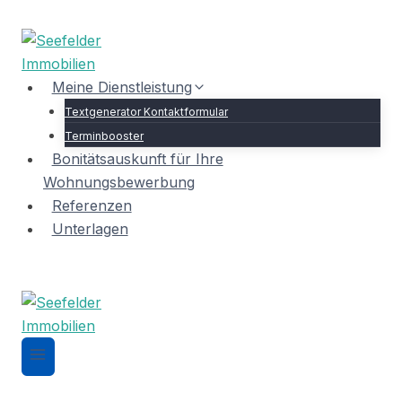
Zum
Inhalt
springen
Meine Dienstleistung
Textgenerator Kontaktformular
Terminbooster
Bonitätsauskunft für Ihre
Wohnungsbewerbung
Referenzen
Unterlagen