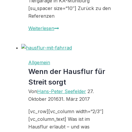
Tiefgarage in KA-Mühlburg
[su_spacer size=“10″] Zurück zu den
Referenzen
Referenz
Weiterlesen
33139
–
von
Familie
Allgemein
S.
Wenn der Hausflur für
aus
Streit sorgt
Karlsruhe
Von
Hans-Peter Seefelder
27.
Oktober 2016
31. März 2017
[vc_row][vc_column width=“2/3″]
[vc_column_text] Was ist im
Hausflur erlaubt – und was